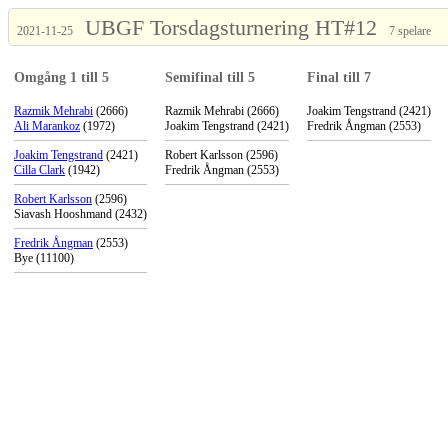
UBGF Torsdagsturnering HT#12
2021-11-25
7 spelare
Omgång 1 till 5
Semifinal till 5
Final till 7
Razmik Mehrabi
(2666)
Razmik Mehrabi (2666)
Joakim Tengstrand (2421)
Ali Marankoz
(1972)
Joakim Tengstrand (2421)
Fredrik Ångman (2553)
Joakim Tengstrand
(2421)
Robert Karlsson (2596)
Cilla Clark
(1942)
Fredrik Ångman (2553)
Robert Karlsson
(2596)
Siavash Hooshmand (2432)
Fredrik Ångman
(2553)
Bye (11100)